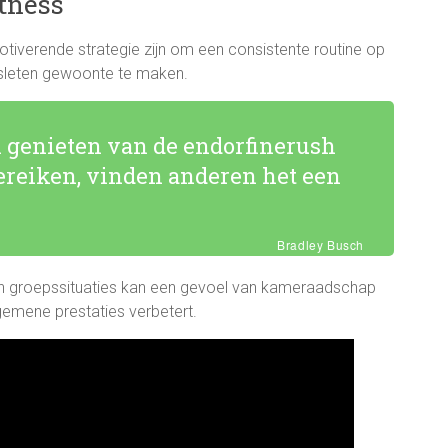
tness
iverende strategie zijn om een consistente routine op
sleten gewoonte te maken.
genieten van de endorfinerush
 bereiken, vinden anderen het een
Bradley Busch
in groepssituaties kan een gevoel van kameraadschap
emene prestaties verbetert.