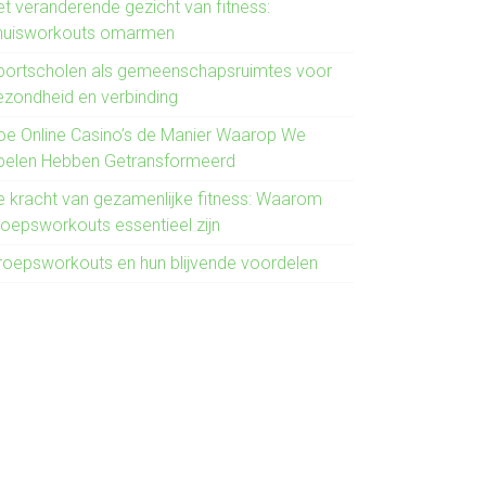
et veranderende gezicht van fitness:
huisworkouts omarmen
portscholen als gemeenschapsruimtes voor
ezondheid en verbinding
oe Online Casino’s de Manier Waarop We
pelen Hebben Getransformeerd
e kracht van gezamenlijke fitness: Waarom
roepsworkouts essentieel zijn
roepsworkouts en hun blijvende voordelen