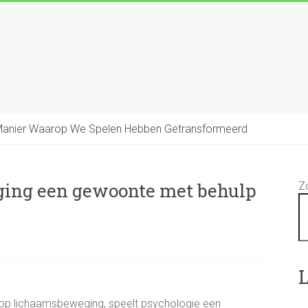
 Manier Waarop We Spelen Hebben Getransformeerd
ing een gewoonte met behulp
Z
L
n op lichaamsbeweging, speelt psychologie een