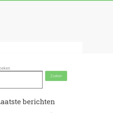
oeken
Zoeken
aatste berichten