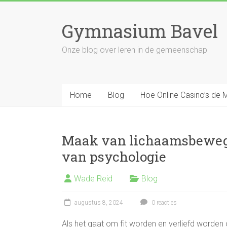
Ga
naar
Gymnasium Bavel
inhoud
Onze blog over leren in de gemeenschap
Home
Blog
Hoe Online Casino’s de
Maak van lichaamsbeweg
van psychologie
Wade Reid
Blog
augustus 8, 2024
0 reacties
Als het gaat om fit worden en verliefd worde