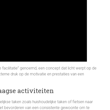
facilitatie” genoemd, een concept dat licht werpt op de
externe druk op de motivatie en prestaties van een
aagse activiteiten
ijkse taken zoals huishoudelijke taken of fietsen naar
j het bevorderen van een consistente gewoonte om te