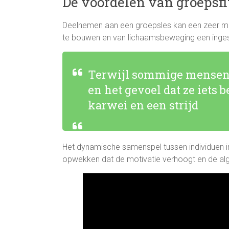
De voordelen van groepsfi
Deelnemen aan een groepsles kan een zeer mot
te bouwen en van lichaamsbeweging een inge
Terwijl sommige mensen 
en het gevoel dat ze iets
karwei en een strijd
Het dynamische samenspel tussen individuen 
opwekken dat de motivatie verhoogt en de alg