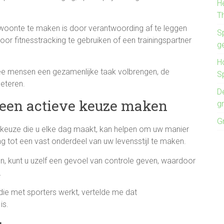
H
T
oonte te maken is door verantwoording af te leggen
S
oor fitnesstracking te gebruiken of een trainingspartner
g
H
e mensen een gezamenlijke taak volbrengen, de
S
beteren.
D
een actieve keuze maken
g
G
euze die u elke dag maakt, kan helpen om uw manier
 tot een vast onderdeel van uw levensstijl te maken.
, kunt u uzelf een gevoel van controle geven, waardoor
.
ie met sporters werkt, vertelde me dat
is.